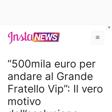
Vai
al
Menu
contenuto
“500mila euro per
andare al Grande
Fratello Vip”: Il vero
motivo