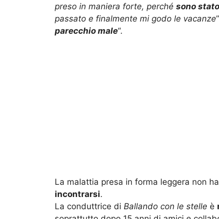
preso in maniera forte, perché
sono stat
passato e finalmente mi godo le vacanze
parecchio male
“.
La malattia presa in forma leggera non 
incontrarsi
.
La conduttrice di
Ballando con le stelle
è
soprattutto dopo 15 anni di amici e collab