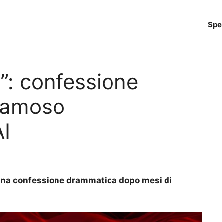
Spe
”: confessione
famoso
AI
a una confessione drammatica dopo mesi di