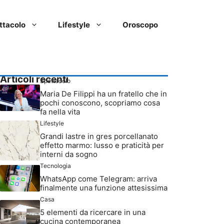
ttacolo
Lifestyle
Oroscopo
Articoli recenti
Spettacolo
Maria De Filippi ha un fratello che in
pochi conoscono, scopriamo cosa
fa nella vita
Lifestyle
Grandi lastre in gres porcellanato
effetto marmo: lusso e praticità per
interni da sogno
Tecnologia
WhatsApp come Telegram: arriva
finalmente una funzione attesissima
Casa
5 elementi da ricercare in una
cucina contemporanea