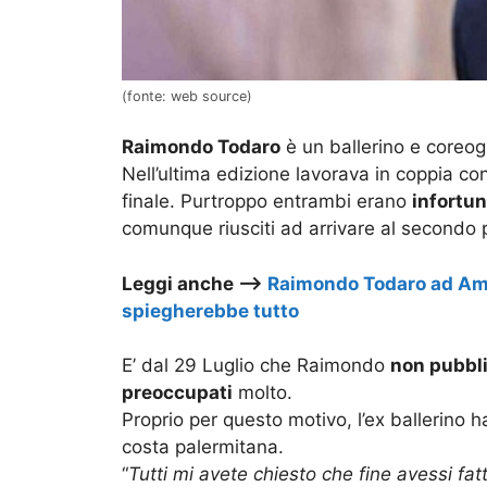
(fonte: web source)
Raimondo Todaro
è un ballerino e coreog
Nell’ultima edizione lavorava in coppia co
finale. Purtroppo entrambi erano
infortun
comunque riusciti ad arrivare al secondo 
Leggi anche –>
Raimondo Todaro ad Ami
spiegherebbe tutto
E’ dal 29 Luglio che Raimondo
non pubbl
preoccupati
molto.
Proprio per questo motivo, l’ex ballerino h
costa palermitana.
“
Tutti mi avete chiesto che fine avessi fa