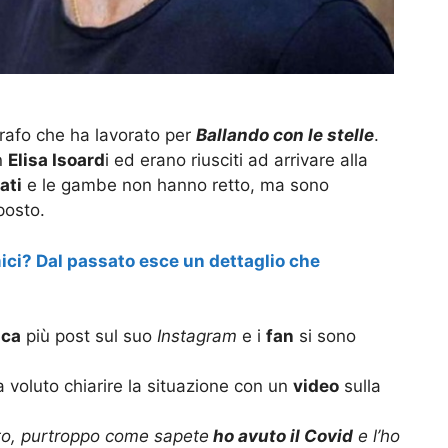
rafo che ha lavorato per
Ballando con le stelle
.
n
Elisa Isoard
i ed erano riusciti ad arrivare alla
ati
e le gambe non hanno retto, ma sono
posto.
ci? Dal passato esce un dettaglio che
ica
più post sul suo
Instagram
e i
fan
si sono
a voluto chiarire la situazione con un
video
sulla
tto, purtroppo come sapete
ho avuto il Covid
e l’ho