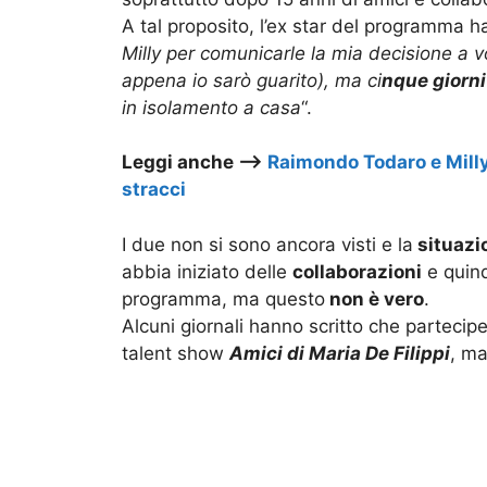
A tal proposito, l’ex star del programma ha
Milly per comunicarle la mia decisione a vo
appena io sarò guarito), ma ci
nque giorni
in isolamento a casa
“.
Leggi anche –>
Raimondo Todaro e Milly 
stracci
I due non si sono ancora visti e la
situazi
abbia iniziato delle
collaborazioni
e quind
programma, ma questo
non è vero
.
Alcuni giornali hanno scritto che partecip
talent show
Amici di Maria De Filippi
, m