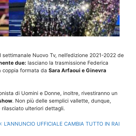
l settimanale Nuovo Tv, nell’edizione 2021-2022 de
mente due:
lasciano la trasmissione Federica
a coppia formata da
Sara Arfaoui e Ginevra
gonista di Uomini e Donne, inoltre, rivestiranno un
 show
. Non più delle semplici vallette, dunque,
lasciato ulteriori dettagli.
: L’ANNUNCIO UFFICIALE CAMBIA TUTTO IN RAI