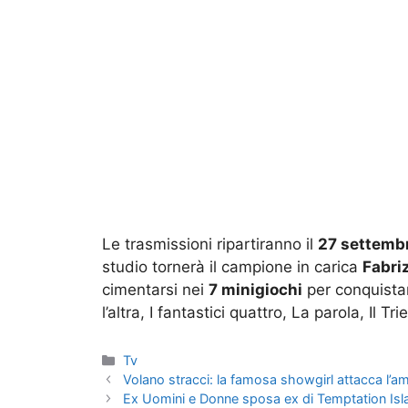
Le trasmissioni ripartiranno il
27 settemb
studio tornerà il campione in carica
Fabri
cimentarsi nei
7 minigiochi
per conquistar
l’altra, I fantastici quattro, La parola, Il Tr
Categorie
Tv
Volano stracci: la famosa showgirl attacca l’
Ex Uomini e Donne sposa ex di Temptation Islan