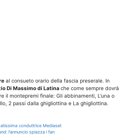
re
al consueto orario della fascia preserale. In
zio Di Massimo di Latina
che come sempre dovrà
e il montepremi finale: Gli abbinamenti, L’una o
iello, 2 passi dalla ghigliottina e La ghigliottina.
amatissima conduttrice Mediaset
d: l’annuncio spiazza i fan