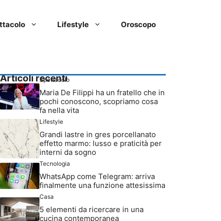
ttacolo
Lifestyle
Oroscopo
Articoli recenti
Spettacolo
Maria De Filippi ha un fratello che in
pochi conoscono, scopriamo cosa
fa nella vita
Lifestyle
Grandi lastre in gres porcellanato
effetto marmo: lusso e praticità per
interni da sogno
Tecnologia
WhatsApp come Telegram: arriva
finalmente una funzione attesissima
Casa
5 elementi da ricercare in una
cucina contemporanea