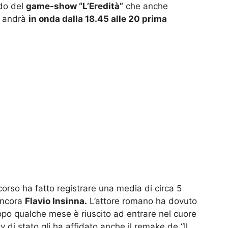
ndo del
game-show “L’Eredità”
che anche
d andrà
in onda dalla 18.45 alle 20 prima
corso ha fatto registrare una media di circa 5
 ancora
Flavio Insinna.
L’attore romano ha dovuto
dopo qualche mese è riuscito ad entrare nel cuore
tv di stato gli ha affidato anche il remake de “Il