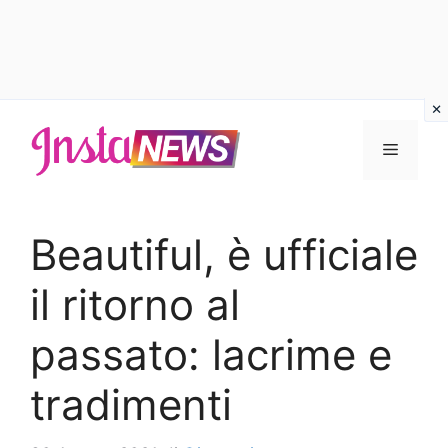
Vai
al
Menu
contenuto
Beautiful, è ufficiale
il ritorno al
passato: lacrime e
tradimenti