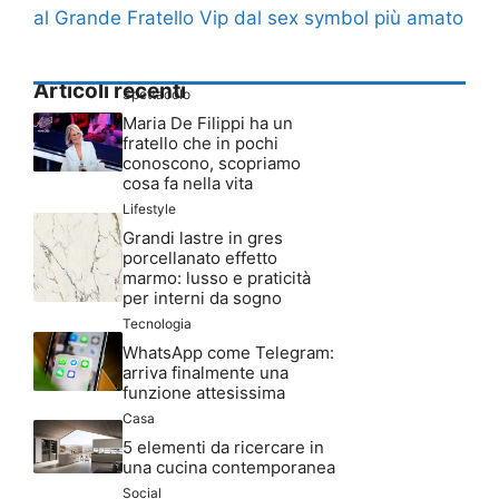
al Grande Fratello Vip dal sex symbol più amato
Articoli recenti
Spettacolo
Maria De Filippi ha un
fratello che in pochi
conoscono, scopriamo
cosa fa nella vita
Lifestyle
Grandi lastre in gres
porcellanato effetto
marmo: lusso e praticità
per interni da sogno
Tecnologia
WhatsApp come Telegram:
arriva finalmente una
funzione attesissima
Casa
5 elementi da ricercare in
una cucina contemporanea
Social