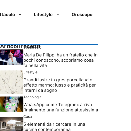
ttacolo
Lifestyle
Oroscopo
Articoli recenti
Spettacolo
Maria De Filippi ha un fratello che in
pochi conoscono, scopriamo cosa
fa nella vita
Lifestyle
Grandi lastre in gres porcellanato
effetto marmo: lusso e praticità per
interni da sogno
Tecnologia
WhatsApp come Telegram: arriva
finalmente una funzione attesissima
Casa
5 elementi da ricercare in una
cucina contemporanea