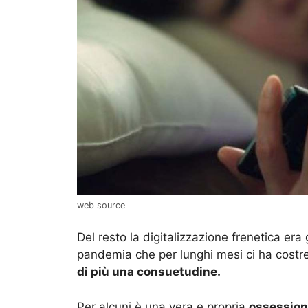
web source
Del resto la digitalizzazione frenetica er
pandemia che per lunghi mesi ci ha costre
di più una consuetudine.
Per alcuni è una vera e propria
ossessio