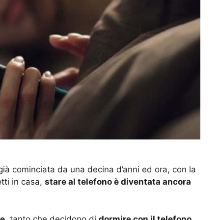
a già cominciata da una decina d’anni ed ora, con la
tti in casa,
stare al telefono è diventata ancora
ne
, tanto che decidono di
dormire con il telefono