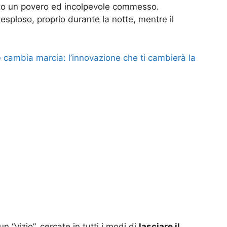
erito un povero ed incolpevole commesso.
esploso, proprio durante la notte, mentre il
cambia marcia: l’innovazione che ti cambierà la
n “vizio”, cercate in tutti i modi di
lasciare il