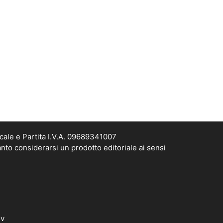
cale e Partita I.V.A. 09689341007
nto considerarsi un prodotto editoriale ai sensi
dv