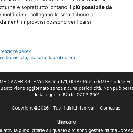
tturne e soprattutto lontano
il più possibile da
e molti di noi collegano lo smartphone al
ldamenti improvvisi possono verificarsi
reazione dell’ex
 e Donne: età, rinascita dopo il dolore
TMEDIAWEB SRL - Via Sistina 121, 00187 Roma (RM) - Codice Fis
n quanto viene aggiornato senza alcuna periodicità. Non può perta
della legge n. 62 del 07.03.2001
Copyright ©2026 - Tutti i diritti riservati -
Contattaci
e attività pubblicitarie su questo sito sono gestite da theCoreA