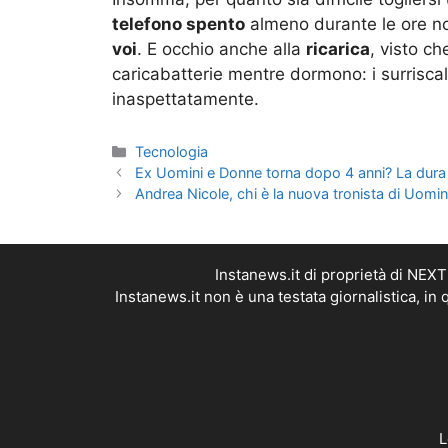
telefono spento
almeno durante le ore no
voi
. E occhio anche alla
ricarica
, visto ch
caricabatterie mentre dormono: i surrisca
inaspettatamente.
Categorie
Tecnologia
Ex Uomini e Donne torna dopo 4 anni? La dura 
Andrea Nicole, chi è la nuova tronista di Uomini
Instanews.it di proprietà di NEX
Instanews.it non è una testata giornalistica, i
L