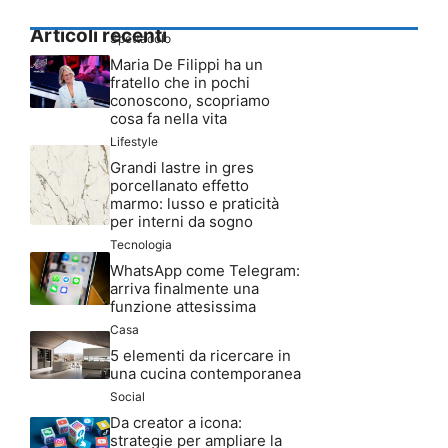
Articoli recenti
Spettacolo
Maria De Filippi ha un
fratello che in pochi
conoscono, scopriamo
cosa fa nella vita
Lifestyle
Grandi lastre in gres
porcellanato effetto
marmo: lusso e praticità
per interni da sogno
Tecnologia
WhatsApp come Telegram:
arriva finalmente una
funzione attesissima
Casa
5 elementi da ricercare in
una cucina contemporanea
Social
Da creator a icona:
strategie per ampliare la