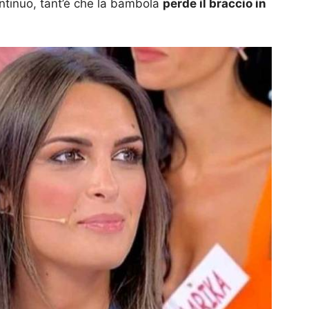
continuo, tant’è che la bambola
perde il braccio in