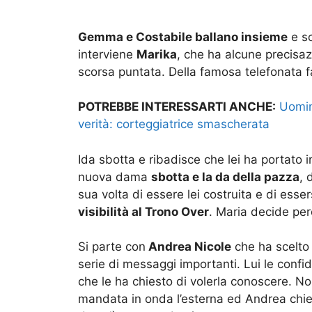
Gemma e Costabile ballano insieme
e so
interviene
Marika
, che ha alcune precisaz
scorsa puntata. Della famosa telefonata 
POTREBBE INTERESSARTI ANCHE:
Uomin
verità: corteggiatrice smascherata
Ida sbotta e ribadisce che lei ha portato i
nuova dama
sbotta e la da della pazza
, 
sua volta di essere lei costruita e di ess
visibilità al Trono Over
. Maria decide per
Si parte con
Andrea Nicole
che ha scelto
serie di messaggi importanti. Lui le confi
che le ha chiesto di volerla conoscere. N
mandata in onda l’esterna ed Andrea chied