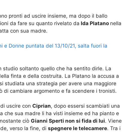
no pronti ad uscire insieme, ma dopo il ballo
ioni da fare su quanto rivelato da
Ida Platano
nella
fatta con sua madre.
i e Donne puntata del 13/10/21, salta fuori la
n studio soltanto quello che ha sentito dirle. La
della finta e della costruita. La Platano la accusa a
ersi studiata una strategia per avere una maggiore
ò di cambiare argomento e fa scendere i tronisti.
 di uscire con
Ciprian
, dopo essersi scambiati una
da che sua madre li ha visti insieme ed ha pianto e
onostante ciò
Gianni Sperti non si fida di lui
. Viene
e, verso la fine, di
spegnere le telecamere
. Tra i