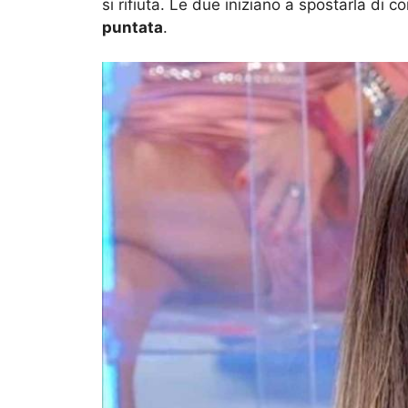
si rifiuta. Le due iniziano a spostarla di 
puntata
.