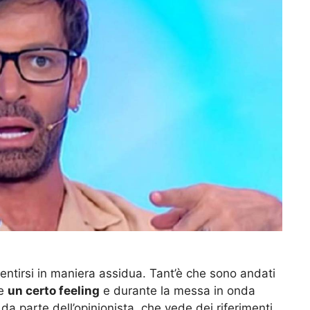
sentirsi in maniera assidua. Tant’è che sono andati
he
un certo feeling
e durante la messa in onda
da parte dell’opinionista, che vede dei riferimenti