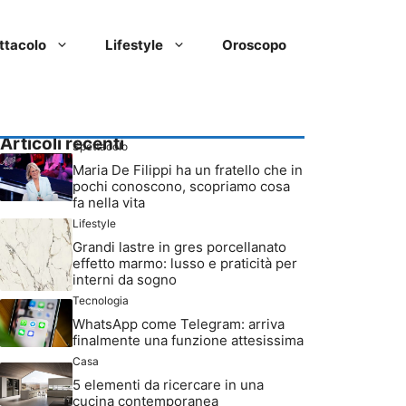
ttacolo
Lifestyle
Oroscopo
Articoli recenti
Spettacolo
Maria De Filippi ha un fratello che in
pochi conoscono, scopriamo cosa
fa nella vita
Lifestyle
Grandi lastre in gres porcellanato
effetto marmo: lusso e praticità per
interni da sogno
Tecnologia
WhatsApp come Telegram: arriva
finalmente una funzione attesissima
Casa
5 elementi da ricercare in una
cucina contemporanea