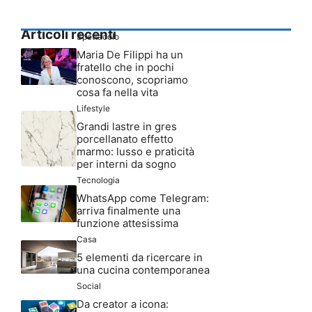
Articoli recenti
Spettacolo
Maria De Filippi ha un
fratello che in pochi
conoscono, scopriamo
cosa fa nella vita
Lifestyle
Grandi lastre in gres
porcellanato effetto
marmo: lusso e praticità
per interni da sogno
Tecnologia
WhatsApp come Telegram:
arriva finalmente una
funzione attesissima
Casa
5 elementi da ricercare in
una cucina contemporanea
Social
Da creator a icona: