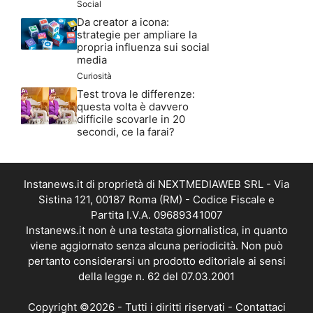
Social
Da creator a icona:
strategie per ampliare la
propria influenza sui social
media
Curiosità
Test trova le differenze:
questa volta è davvero
difficile scovarle in 20
secondi, ce la farai?
Instanews.it di proprietà di NEXTMEDIAWEB SRL - Via
Sistina 121, 00187 Roma (RM) - Codice Fiscale e
Partita I.V.A. 09689341007
Instanews.it non è una testata giornalistica, in quanto
viene aggiornato senza alcuna periodicità. Non può
pertanto considerarsi un prodotto editoriale ai sensi
della legge n. 62 del 07.03.2001
Copyright ©2026 - Tutti i diritti riservati -
Contattaci