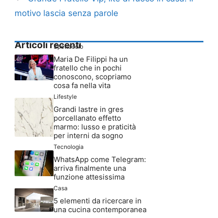
motivo lascia senza parole
Articoli recenti
Spettacolo
Maria De Filippi ha un
fratello che in pochi
conoscono, scopriamo
cosa fa nella vita
Lifestyle
Grandi lastre in gres
porcellanato effetto
marmo: lusso e praticità
per interni da sogno
Tecnologia
WhatsApp come Telegram:
arriva finalmente una
funzione attesissima
Casa
5 elementi da ricercare in
una cucina contemporanea