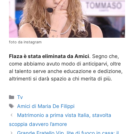
foto da instagram
Flaza è stata eliminata da Amici
. Segno che,
come abbiamo avuto modo di anticiparvi, oltre
al talento serve anche educazione e dedizione,
altrimenti si darà spazio a chi merita di più.
Categorie
Tv
Tag
Amici di Maria De Filippi
Matrimonio a prima vista Italia, stavolta
scoppia davvero l’amore
Grande Fratello Vip, lite di fuoco in casa: il