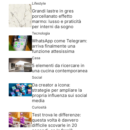
Lifestyle
Grandi lastre in gres
porcellanato effetto
marmo: lusso e praticità
per interni da sogno
Tecnologia
WhatsApp come Telegram:
arriva finalmente una
funzione attesissima
Casa
5 elementi da ricercare in
una cucina contemporanea
Social
Da creator a icona:
strategie per ampliare la
propria influenza sui social
media
Curiosità
Test trova le differenze:
questa volta è davvero
difficile scovarle in 20