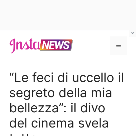
Vai
al
Menu
contenuto
“Le feci di uccello il
segreto della mia
bellezza”: il divo
del cinema svela