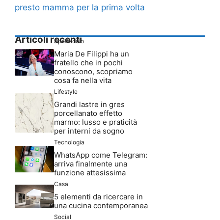
presto mamma per la prima volta
Articoli recenti
Spettacolo
Maria De Filippi ha un
fratello che in pochi
conoscono, scopriamo
cosa fa nella vita
Lifestyle
Grandi lastre in gres
porcellanato effetto
marmo: lusso e praticità
per interni da sogno
Tecnologia
WhatsApp come Telegram:
arriva finalmente una
funzione attesissima
Casa
5 elementi da ricercare in
una cucina contemporanea
Social