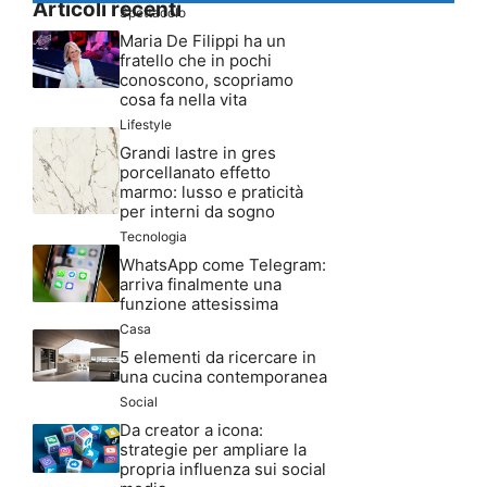
Articoli recenti
Spettacolo
Maria De Filippi ha un
fratello che in pochi
conoscono, scopriamo
cosa fa nella vita
Lifestyle
Grandi lastre in gres
porcellanato effetto
marmo: lusso e praticità
per interni da sogno
Tecnologia
WhatsApp come Telegram:
arriva finalmente una
funzione attesissima
Casa
5 elementi da ricercare in
una cucina contemporanea
Social
Da creator a icona:
strategie per ampliare la
propria influenza sui social