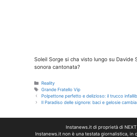
Soleil Sorge si cha visto lungo su Davide 
sonora cantonata?
Categorie
Reality
Tag
Grande Fratello Vip
Polpettone perfetto e delizioso: il trucco infallib
Il Paradiso delle signore: baci e gelosie cambia
Instanews.it di proprietà di NEX
Instanews.it non è una testata giornalistica, i