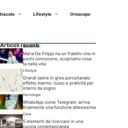
ttacolo
Lifestyle
Oroscopo
Articoli recenti
Spettacolo
Maria De Filippi ha un fratello che in
pochi conoscono, scopriamo cosa
fa nella vita
Lifestyle
Grandi lastre in gres porcellanato
effetto marmo: lusso e praticità per
interni da sogno
Tecnologia
WhatsApp come Telegram: arriva
finalmente una funzione attesissima
Casa
5 elementi da ricercare in una
cucina contemporanea