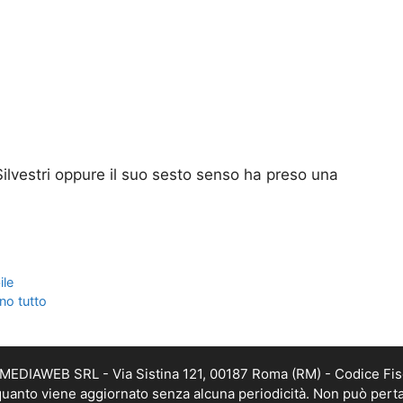
Silvestri oppure il suo sesto senso ha preso una
ile
no tutto
TMEDIAWEB SRL - Via Sistina 121, 00187 Roma (RM) - Codice Fis
n quanto viene aggiornato senza alcuna periodicità. Non può perta