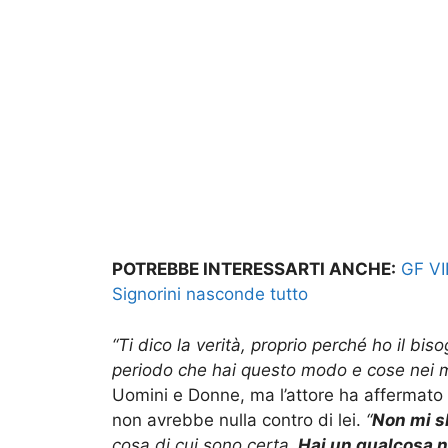
POTREBBE INTERESSARTI ANCHE:
GF VIP
Signorini nasconde tutto
“Ti dico la verità, proprio perché ho il bi
periodo che hai questo modo e cose nei mi
Uomini e Donne, ma l’attore ha affermato 
non avrebbe nulla contro di lei.
“
Non mi s
cosa di cui sono certa.
Hai un qualcosa n