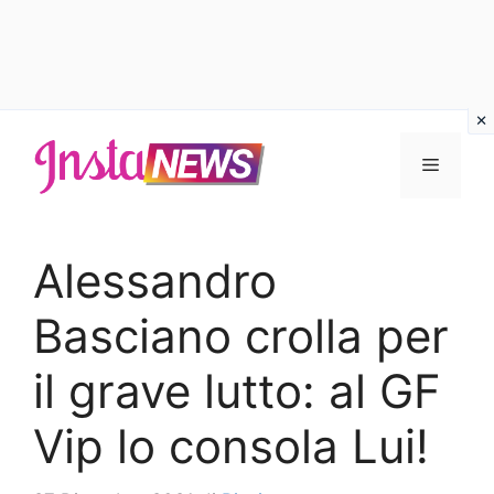
Vai
al
Menu
contenuto
Alessandro
Basciano crolla per
il grave lutto: al GF
Vip lo consola Lui!