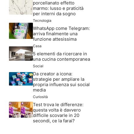
porcellanato effetto
marmo: lusso e praticità
per interni da sogno
Tecnologia
WhatsApp come Telegram:
arriva finalmente una
funzione attesissima
Casa
5 elementi da ricercare in
una cucina contemporanea
Social
Da creator a icona:
strategie per ampliare la
propria influenza sui social
media
Curiosità
Test trova le differenze:
questa volta è davvero
difficile scovarle in 20
secondi, ce la farai?