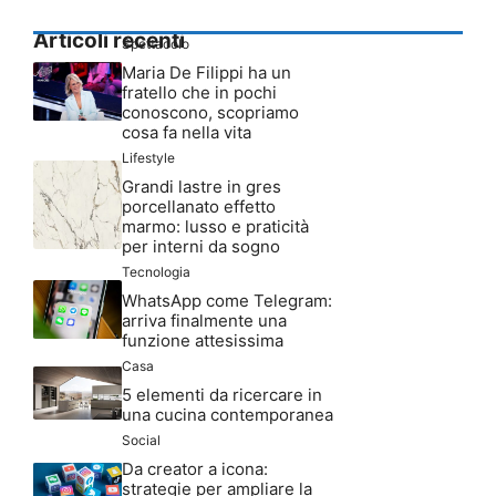
Articoli recenti
Spettacolo
Maria De Filippi ha un
fratello che in pochi
conoscono, scopriamo
cosa fa nella vita
Lifestyle
Grandi lastre in gres
porcellanato effetto
marmo: lusso e praticità
per interni da sogno
Tecnologia
WhatsApp come Telegram:
arriva finalmente una
funzione attesissima
Casa
5 elementi da ricercare in
una cucina contemporanea
Social
Da creator a icona:
strategie per ampliare la