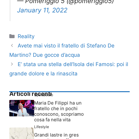
— Pomeriggio 5 (@pomeriggio5)
January 11, 2022
Categorie
Reality
Avete mai visto il fratello di Stefano De
Martino? Due gocce d’acqua
E’ stata una stella dell’Isola dei Famosi: poi il
grande dolore e la rinascita
Articoli recenti
Spettacolo
Maria De Filippi ha un
fratello che in pochi
conoscono, scopriamo
cosa fa nella vita
Lifestyle
Grandi lastre in gres