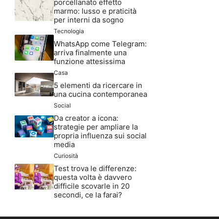
porcellanato effetto
marmo: lusso e praticità
per interni da sogno
Tecnologia
WhatsApp come Telegram:
arriva finalmente una
funzione attesissima
Casa
5 elementi da ricercare in
una cucina contemporanea
Social
Da creator a icona:
strategie per ampliare la
propria influenza sui social
media
Curiosità
Test trova le differenze:
questa volta è davvero
difficile scovarle in 20
secondi, ce la farai?