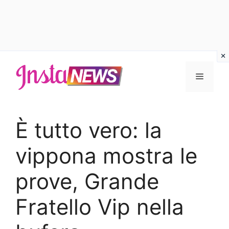
Vai
al
Menu
contenuto
È tutto vero: la
vippona mostra le
prove, Grande
Fratello Vip nella