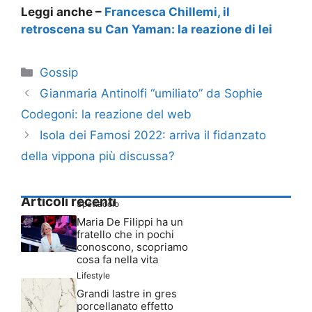
Leggi anche –
Francesca Chillemi, il
retroscena su Can Yaman: la reazione di lei
Categorie
Gossip
Gianmaria Antinolfi “umiliato” da Sophie
Codegoni: la reazione del web
Isola dei Famosi 2022: arriva il fidanzato
della vippona più discussa?
Articoli recenti
Spettacolo
Maria De Filippi ha un
fratello che in pochi
conoscono, scopriamo
cosa fa nella vita
Lifestyle
Grandi lastre in gres
porcellanato effetto