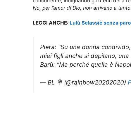
concorrente, indignando gli utenti della r
No, per l’amor di Dio, non arrivano a tanto
LEGGI ANCHE:
Lulù Selassiè senza parol
Piera: “Su una donna condivido, i
miei figli anche si depilano, un
Barù: “Ma perché quella è Napoli
— BL 💐 (@rainbow20202020)
F