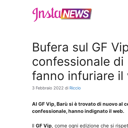
Vai
al
contenuto
Bufera sul GF Vip
confessionale di 
fanno infuriare i
3 Febbraio 2022
di
Riccio
Al GF Vip, Barù si è trovato di nuovo al c
confessionale, hanno indignato il web.
Il
GF Vip
, come ogni edizione che si rispett