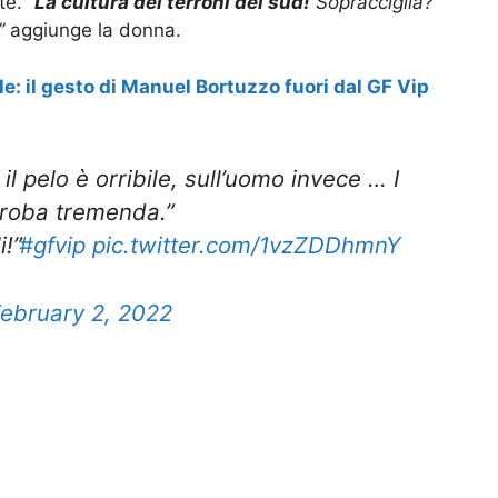
ete.
“
La cultura dei terroni del sud!
Sopracciglia?
”
aggiunge la donna.
e: il gesto di Manuel Bortuzzo fuori dal GF Vip
l pelo è orribile, sull’uomo invece … I
a roba tremenda.”
!”
#gfvip
pic.twitter.com/1vzZDDhmnY
ebruary 2, 2022