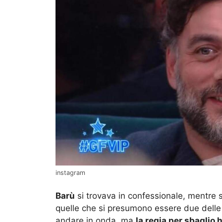
instagram
Barù
si trovava in confessionale, mentre s
quelle che si presumono essere due delle 
andare in onda, ma
la regia per sbaglio