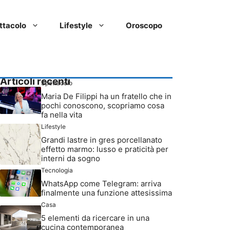
ttacolo
Lifestyle
Oroscopo
Articoli recenti
Spettacolo
Maria De Filippi ha un fratello che in
pochi conoscono, scopriamo cosa
fa nella vita
Lifestyle
Grandi lastre in gres porcellanato
effetto marmo: lusso e praticità per
interni da sogno
Tecnologia
WhatsApp come Telegram: arriva
finalmente una funzione attesissima
Casa
5 elementi da ricercare in una
cucina contemporanea