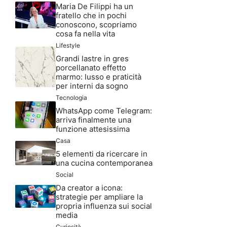
Maria De Filippi ha un
fratello che in pochi
conoscono, scopriamo
cosa fa nella vita
Lifestyle
Grandi lastre in gres
porcellanato effetto
marmo: lusso e praticità
per interni da sogno
Tecnologia
WhatsApp come Telegram:
arriva finalmente una
funzione attesissima
Casa
5 elementi da ricercare in
una cucina contemporanea
Social
Da creator a icona:
strategie per ampliare la
propria influenza sui social
media
Curiosità