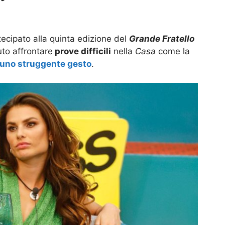
tecipato alla quinta edizione del
Grande Fratello
vuto affrontare
prove difficili
nella
Casa
come la
o uno struggente gesto
.