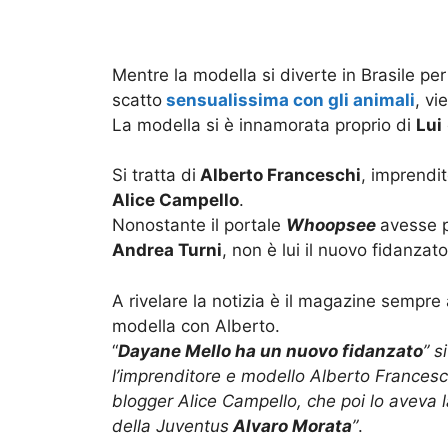
Mentre la modella si diverte in Brasile per
scatto
sensualissima con gli animali
, vi
La modella si è innamorata proprio di
Lui
Si tratta di
Alberto Franceschi
, imprendi
Alice Campello
.
Nonostante il portale
Whoopsee
avesse p
Andrea Turni
, non è lui il nuovo fidanzato
A rivelare la notizia è il magazine sempre
modella con Alberto.
“
Dayane Mello ha un nuovo fidanzato
” s
l’imprenditore e modello Alberto Francesch
blogger Alice Campello, che poi lo aveva la
della Juventus
Alvaro Morata
”
.