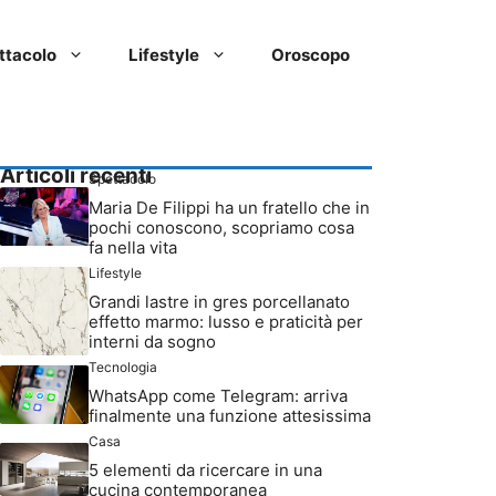
ttacolo
Lifestyle
Oroscopo
Articoli recenti
Spettacolo
Maria De Filippi ha un fratello che in
pochi conoscono, scopriamo cosa
fa nella vita
Lifestyle
Grandi lastre in gres porcellanato
effetto marmo: lusso e praticità per
interni da sogno
Tecnologia
WhatsApp come Telegram: arriva
finalmente una funzione attesissima
Casa
5 elementi da ricercare in una
cucina contemporanea