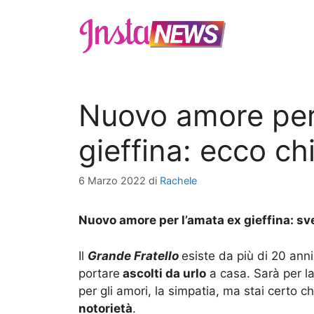
Vai
al
contenuto
Nuovo amore per
gieffina: ecco chi
6 Marzo 2022
di
Rachele
Nuovo amore per l’amata ex gieffina: sve
Il
Grande Fratello
esiste da più di 20 anni
portare
ascolti da urlo
a casa. Sarà per la
per gli amori, la simpatia, ma stai certo c
notorietà
.