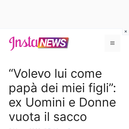
Vai
al
Menu
contenuto
“Volevo lui come
papà dei miei figli”:
ex Uomini e Donne
vuota il sacco