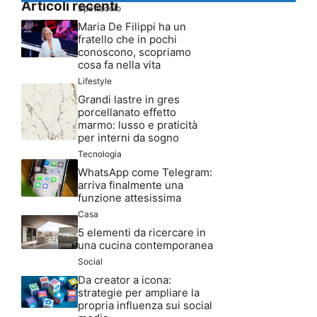
Articoli recenti
Spettacolo
Maria De Filippi ha un
fratello che in pochi
conoscono, scopriamo
cosa fa nella vita
Lifestyle
Grandi lastre in gres
porcellanato effetto
marmo: lusso e praticità
per interni da sogno
Tecnologia
WhatsApp come Telegram:
arriva finalmente una
funzione attesissima
Casa
5 elementi da ricercare in
una cucina contemporanea
Social
Da creator a icona:
strategie per ampliare la
propria influenza sui social