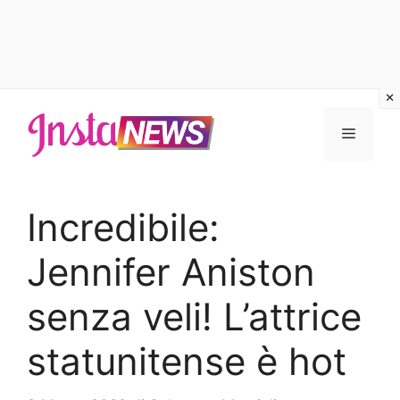
Vai
al
Menu
contenuto
Incredibile:
Jennifer Aniston
senza veli! L’attrice
statunitense è hot