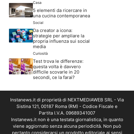
Casa
5 elementi da ricercare in
una cucina contemporanea
Social
Da creator a icona:
strategie per ampliare la
propria influenza sui social
media
Curiosità
Test trova le differenze:
questa volta è davvero
difficile scovarle in 20
secondi, ce la farai?
Instanews.it di proprietà di NEXTMEDIAWEB SRL - Via
Sistina 121, 00187 Roma (RM) - Codice Fiscale e
Partita I.V.A. 09689341007
Instanews.it non è una testata giornalistica, in quanto
viene aggiornato senza alcuna periodicità. Non può
pertanto considerarsi un prodotto editoriale ai sensi