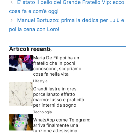
E’ stato il bello del Grande Fratello Vip: ecco
cosa fa e com’è oggi
Manuel Bortuzzo: prima la dedica per Lulù e
poi la cena con Loro!
Articoli recenti
Spettacolo
Maria De Filippi ha un
fratello che in pochi
conoscono, scopriamo
cosa fa nella vita
Lifestyle
Grandi lastre in gres
porcellanato effetto
marmo: lusso e praticità
per interni da sogno
Tecnologia
WhatsApp come Telegram:
arriva finalmente una
funzione attesissima