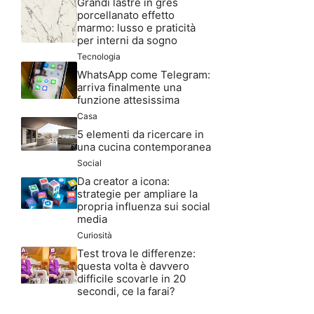
Grandi lastre in gres
porcellanato effetto
marmo: lusso e praticità
per interni da sogno
Tecnologia
WhatsApp come Telegram:
arriva finalmente una
funzione attesissima
Casa
5 elementi da ricercare in
una cucina contemporanea
Social
Da creator a icona:
strategie per ampliare la
propria influenza sui social
media
Curiosità
Test trova le differenze:
questa volta è davvero
difficile scovarle in 20
secondi, ce la farai?