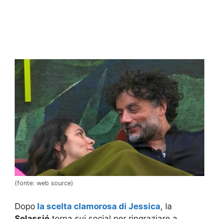
(fonte: web source)
Dopo
la scelta clamorosa di Jessica
, la
Selassié
torna sui social per ringraziare a