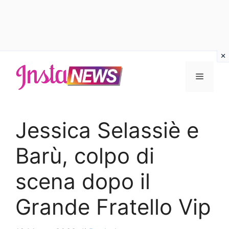
Vai
al
Menu
contenuto
Jessica Selassiè e
Barù, colpo di
scena dopo il
Grande Fratello Vip