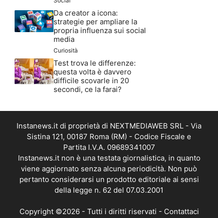
Social
Da creator a icona:
strategie per ampliare la
propria influenza sui social
media
Curiosità
Test trova le differenze:
questa volta è davvero
difficile scovarle in 20
secondi, ce la farai?
Instanews.it di proprietà di NEXTMEDIAWEB SRL - Via
Sistina 121, 00187 Roma (RM) - Codice Fiscale e
Partita I.V.A. 09689341007
Instanews.it non è una testata giornalistica, in quanto
viene aggiornato senza alcuna periodicità. Non può
pertanto considerarsi un prodotto editoriale ai sensi
della legge n. 62 del 07.03.2001
Copyright ©2026 - Tutti i diritti riservati -
Contattaci