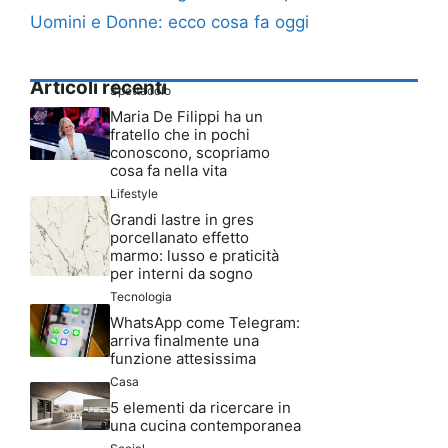
Uomini e Donne: ecco cosa fa oggi
Articoli recenti
Spettacolo
Maria De Filippi ha un
fratello che in pochi
conoscono, scopriamo
cosa fa nella vita
Lifestyle
Grandi lastre in gres
porcellanato effetto
marmo: lusso e praticità
per interni da sogno
Tecnologia
WhatsApp come Telegram:
arriva finalmente una
funzione attesissima
Casa
5 elementi da ricercare in
una cucina contemporanea