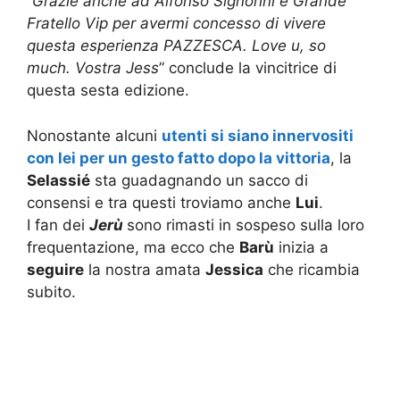
“
Grazie anche ad Alfonso Signorini e Grande
Fratello Vip per avermi concesso di vivere
questa esperienza PAZZESCA. Love u, so
much. Vostra Jess
” conclude la vincitrice di
questa sesta edizione.
Nonostante alcuni
utenti si siano innervositi
con lei per un gesto fatto dopo la vittoria
, la
Selassié
sta guadagnando un sacco di
consensi e tra questi troviamo anche
Lui
.
I fan dei
Jerù
sono rimasti in sospeso sulla loro
frequentazione, ma ecco che
Barù
inizia a
seguire
la nostra amata
Jessica
che ricambia
subito.