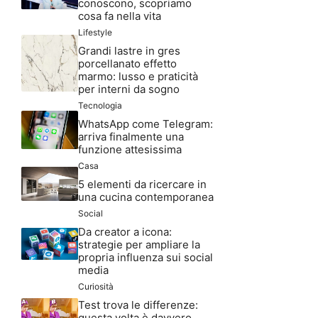
conoscono, scopriamo
cosa fa nella vita
Lifestyle
Grandi lastre in gres
porcellanato effetto
marmo: lusso e praticità
per interni da sogno
Tecnologia
WhatsApp come Telegram:
arriva finalmente una
funzione attesissima
Casa
5 elementi da ricercare in
una cucina contemporanea
Social
Da creator a icona:
strategie per ampliare la
propria influenza sui social
media
Curiosità
Test trova le differenze:
questa volta è davvero