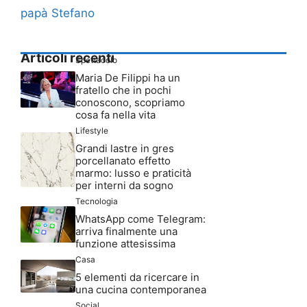
papà Stefano
Articoli recenti
Spettacolo
Maria De Filippi ha un
fratello che in pochi
conoscono, scopriamo
cosa fa nella vita
Lifestyle
Grandi lastre in gres
porcellanato effetto
marmo: lusso e praticità
per interni da sogno
Tecnologia
WhatsApp come Telegram:
arriva finalmente una
funzione attesissima
Casa
5 elementi da ricercare in
una cucina contemporanea
Social