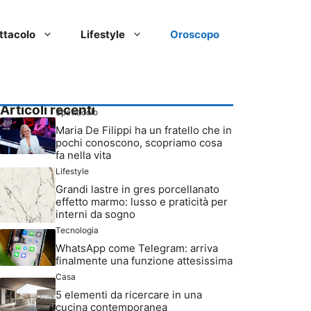
ttacolo
Lifestyle
Oroscopo
Articoli recenti
Spettacolo
Maria De Filippi ha un fratello che in
pochi conoscono, scopriamo cosa
fa nella vita
Lifestyle
Grandi lastre in gres porcellanato
effetto marmo: lusso e praticità per
interni da sogno
Tecnologia
WhatsApp come Telegram: arriva
finalmente una funzione attesissima
Casa
5 elementi da ricercare in una
cucina contemporanea