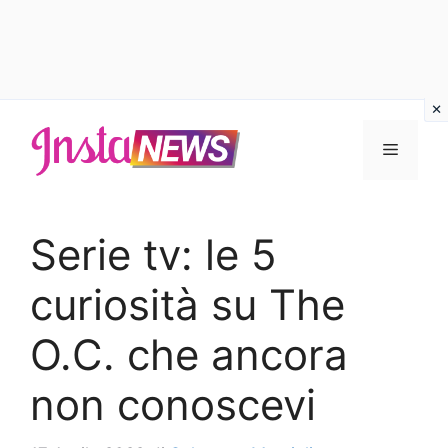
Vai
al
Menu
contenuto
Serie tv: le 5
curiosità su The
O.C. che ancora
non conoscevi