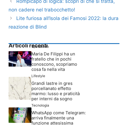
Rompicapo di logica: scopri di che si tratta,
non cadere nel trabocchetto!
Lite furiosa all’Isola dei Famosi 2022: la dura
reazione di Blind
Articoli recenti
Spettacolo
Maria De Filippi ha un
fratello che in pochi
conoscono, scopriamo
cosa fa nella vita
Lifestyle
Grandi lastre in gres
porcellanato effetto
marmo: lusso e praticità
per interni da sogno
Tecnologia
WhatsApp come Telegram:
arriva finalmente una
funzione attesissima