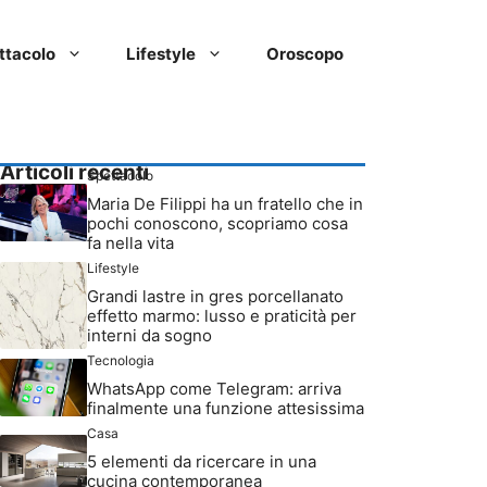
ttacolo
Lifestyle
Oroscopo
Articoli recenti
Spettacolo
Maria De Filippi ha un fratello che in
pochi conoscono, scopriamo cosa
fa nella vita
Lifestyle
Grandi lastre in gres porcellanato
effetto marmo: lusso e praticità per
interni da sogno
Tecnologia
WhatsApp come Telegram: arriva
finalmente una funzione attesissima
Casa
5 elementi da ricercare in una
cucina contemporanea