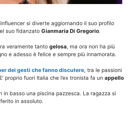
l’influencer si diverte aggiornando il suo profilo
del suo fidanzato
Gianmaria Di Gregorio
.
era veramente tanto
gelosa
, ma ora non ha più
no e adesso è felice e sempre più innamorata.
er dei gesti che fanno discutere
, tra le passioni
 E’ proprio fuori Italia che l’ex tronista fa un
appello
on in basso una piscina pazzesca. La ragazza si
eferito in assoluto.