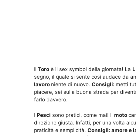
Il
Toro
è il sex symbol della giornata! La
L
segno, il quale si sente così audace da an
lavoro
niente di nuovo.
Consigli:
metti tu
piacere, sei sulla buona strada per divent
farlo davvero.
I
Pesci
sono pratici, come mai! Il
moto
can
direzione giusta. Infatti, per una volta a
praticità e semplicità.
Consigli: amore e 