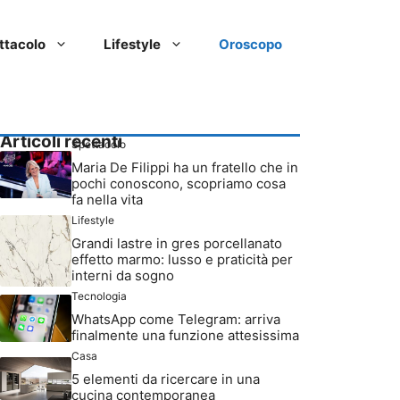
ttacolo
Lifestyle
Oroscopo
Articoli recenti
Spettacolo
Maria De Filippi ha un fratello che in
pochi conoscono, scopriamo cosa
fa nella vita
Lifestyle
Grandi lastre in gres porcellanato
effetto marmo: lusso e praticità per
interni da sogno
Tecnologia
WhatsApp come Telegram: arriva
finalmente una funzione attesissima
Casa
5 elementi da ricercare in una
cucina contemporanea