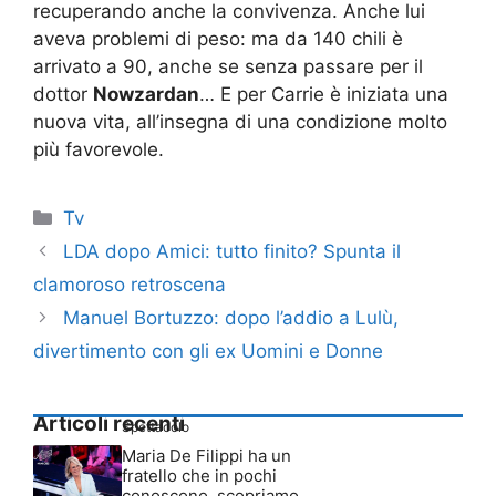
recuperando anche la convivenza. Anche lui
aveva problemi di peso: ma da 140 chili è
arrivato a 90, anche se senza passare per il
dottor
Nowzardan
… E per Carrie è iniziata una
nuova vita, all’insegna di una condizione molto
più favorevole.
Categorie
Tv
LDA dopo Amici: tutto finito? Spunta il
clamoroso retroscena
Manuel Bortuzzo: dopo l’addio a Lulù,
divertimento con gli ex Uomini e Donne
Articoli recenti
Spettacolo
Maria De Filippi ha un
fratello che in pochi
conoscono, scopriamo