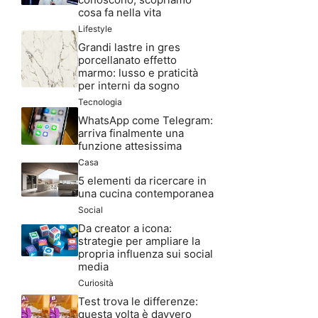
cosa fa nella vita
Lifestyle
Grandi lastre in gres
porcellanato effetto
marmo: lusso e praticità
per interni da sogno
Tecnologia
WhatsApp come Telegram:
arriva finalmente una
funzione attesissima
Casa
5 elementi da ricercare in
una cucina contemporanea
Social
Da creator a icona:
strategie per ampliare la
propria influenza sui social
media
Curiosità
Test trova le differenze:
questa volta è davvero