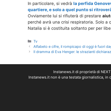
In particolare, si vedrà
la perfida Genovev
quartiere, e solo a quel punto si ritrover
Ovviamente lui si rifiuterà di prestare
aiut
perché avrà una crisi respiratoria. Solo a 
Natalia si è costituita soltanto per per lib
Categorie
Tv
Alfabeto e cifre, il rompicapo di oggi è fuori dag
Il dramma di Eva Henger: le strazianti dichiaraz
Instanews.it di proprietà di NEX
Instanews.it non è una testata giornalistica, i