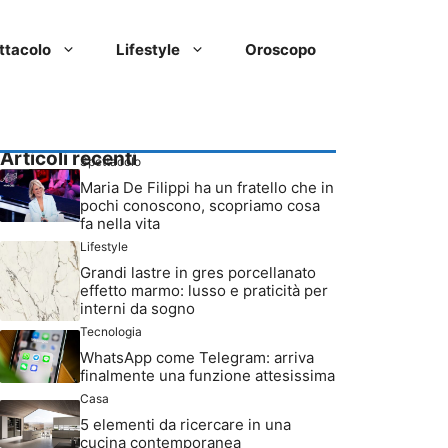
ttacolo
Lifestyle
Oroscopo
Articoli recenti
Spettacolo
Maria De Filippi ha un fratello che in
pochi conoscono, scopriamo cosa
fa nella vita
Lifestyle
Grandi lastre in gres porcellanato
effetto marmo: lusso e praticità per
interni da sogno
Tecnologia
WhatsApp come Telegram: arriva
finalmente una funzione attesissima
Casa
5 elementi da ricercare in una
cucina contemporanea