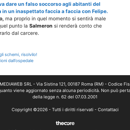
a dare un falso soccorso agli abitanti del
à in un inaspettato faccia a faccia con Felipe.
o,
ma proprio in quel momento si sentirà male
quel punto la
Salmeron
si renderà conto che
erarlo dal carcere.
li schemi, risolvilo!
ioni dall’ospedale
TMEDIAWEB SRL - Via Sistina 121, 00187 Roma (RM) - Codice Fis
n quanto viene aggiornato senza alcuna periodicità. Non può perta
della legge n. 62 del 07.03.2001
Copyright ©2026 - Tutti i diritti riservati -
Contattaci