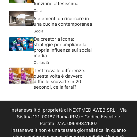
funzione attesissima
Casa
5 elementi da ricercare in
una cucina contemporanea
Social
Da creator a icona:
strategie per ampliare la
propria influenza sui social
media
Curiosità
Test trova le differenze:
questa volta è davvero
difficile scovarle in 20
secondi, ce la farai?
Instanews.it di proprietà di NEXTMEDIAWEB SRL - Via
Sistina 121, 00187 Roma (RM) - Codice Fiscale e
Partita I.V.A. 09689341007
Instanews.it non è una testata giornalistica, in quanto
viene aggiornato senza alcuna periodicità. Non può