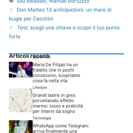
lulù selassiè
,
manuel bortuzzo
Don Matteo 13 anticipazioni: un mare di
bugie per Cecchini
Test: scegli una chiave e scopri il tuo punto
forte
Articoli recenti
Spettacolo
Maria De Filippi ha un
fratello che in pochi
conoscono, scopriamo
cosa fa nella vita
Lifestyle
Grandi lastre in gres
porcellanato effetto
marmo: lusso e praticità
per interni da sogno
Tecnologia
WhatsApp come Telegram:
arriva finalmente una