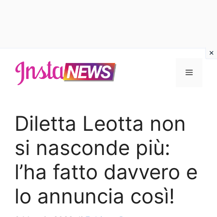
Vai
al
Menu
contenuto
Diletta Leotta non
si nasconde più:
l’ha fatto davvero e
lo annuncia così!