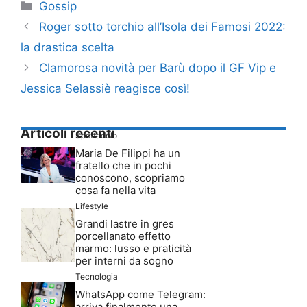
Categorie
Gossip
Roger sotto torchio all’Isola dei Famosi 2022:
la drastica scelta
Clamorosa novità per Barù dopo il GF Vip e
Jessica Selassiè reagisce così!
Articoli recenti
Spettacolo
Maria De Filippi ha un
fratello che in pochi
conoscono, scopriamo
cosa fa nella vita
Lifestyle
Grandi lastre in gres
porcellanato effetto
marmo: lusso e praticità
per interni da sogno
Tecnologia
WhatsApp come Telegram:
arriva finalmente una