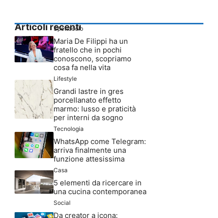
Articoli recenti
Spettacolo
Maria De Filippi ha un
fratello che in pochi
conoscono, scopriamo
cosa fa nella vita
Lifestyle
Grandi lastre in gres
porcellanato effetto
marmo: lusso e praticità
per interni da sogno
Tecnologia
WhatsApp come Telegram:
arriva finalmente una
funzione attesissima
Casa
5 elementi da ricercare in
una cucina contemporanea
Social
Da creator a icona: