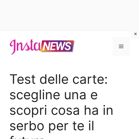
Vai
al
Menu
contenuto
Test delle carte:
scegline una e
scopri cosa ha in
serbo per te il