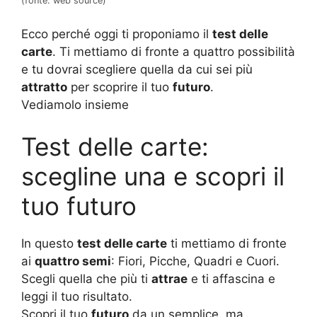
(fonte: web source)
Ecco perché oggi ti proponiamo il
test delle
carte
. Ti mettiamo di fronte a quattro possibilità
e tu dovrai scegliere quella da cui sei più
attratto
per scoprire il tuo
futuro
.
Vediamolo insieme
Test delle carte:
scegline una e scopri il
tuo futuro
In questo
test delle carte
ti mettiamo di fronte
ai
quattro semi
: Fiori, Picche, Quadri e Cuori.
Scegli quella che più ti
attrae
e ti affascina e
leggi il tuo risultato.
Scopri il tuo
futuro
da un semplice, ma