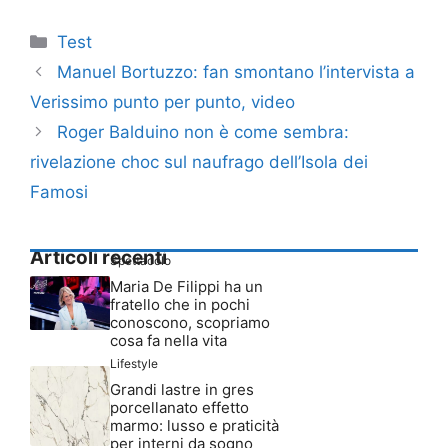
Categorie
Test
Manuel Bortuzzo: fan smontano l’intervista a
Verissimo punto per punto, video
Roger Balduino non è come sembra:
rivelazione choc sul naufrago dell’Isola dei
Famosi
Articoli recenti
Spettacolo
Maria De Filippi ha un
fratello che in pochi
conoscono, scopriamo
cosa fa nella vita
Lifestyle
Grandi lastre in gres
porcellanato effetto
marmo: lusso e praticità
per interni da sogno