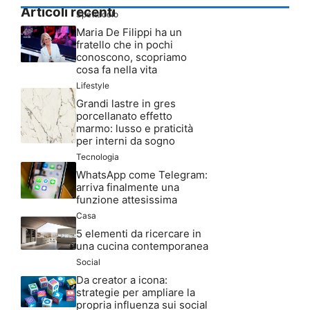
Articoli recenti
Spettacolo
Maria De Filippi ha un
fratello che in pochi
conoscono, scopriamo
cosa fa nella vita
Lifestyle
Grandi lastre in gres
porcellanato effetto
marmo: lusso e praticità
per interni da sogno
Tecnologia
WhatsApp come Telegram:
arriva finalmente una
funzione attesissima
Casa
5 elementi da ricercare in
una cucina contemporanea
Social
Da creator a icona:
strategie per ampliare la
propria influenza sui social