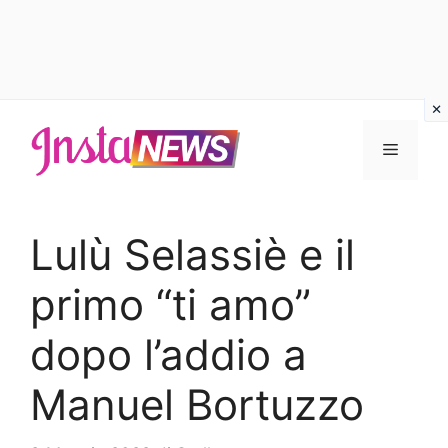
Vai
al
Menu
contenuto
Lulù Selassiè e il
primo “ti amo”
dopo l’addio a
Manuel Bortuzzo