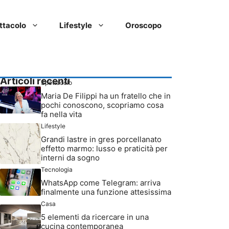
ttacolo
Lifestyle
Oroscopo
Articoli recenti
Spettacolo
Maria De Filippi ha un fratello che in
pochi conoscono, scopriamo cosa
fa nella vita
Lifestyle
Grandi lastre in gres porcellanato
effetto marmo: lusso e praticità per
interni da sogno
Tecnologia
WhatsApp come Telegram: arriva
finalmente una funzione attesissima
Casa
5 elementi da ricercare in una
cucina contemporanea