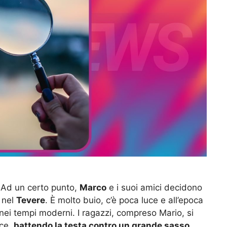
 Ad un certo punto,
Marco
e i suoi amici decidono
o nel
Tevere
. È molto buio, c’è poca luce e all’epoca
nei tempi moderni. I ragazzi, compreso Mario, si
sce,
battendo la testa contro un grande sasso
.