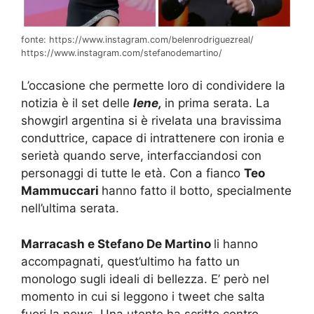
fonte: https://www.instagram.com/belenrodriguezreal/
https://www.instagram.com/stefanodemartino/
L’occasione che permette loro di condividere la
notizia è il set delle
Iene,
in prima serata. La
showgirl argentina si è rivelata una bravissima
conduttrice, capace di intrattenere con ironia e
serietà quando serve, interfacciandosi con
personaggi di tutte le età. Con a fianco
Teo
Mammuccari
hanno fatto il botto, specialmente
nell’ultima serata.
Marracash e Stefano De Martino
li hanno
accompagnati, quest’ultimo ha fatto un
monologo sugli ideali di bellezza. E’ però nel
momento in cui si leggono i tweet che salta
fuori la news. Una utente ha scritto contro