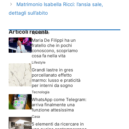
Matrimonio Isabella Ricci: l’ansia sale,
dettagli sull’abito
Articoli recenti
Spettacolo
Maria De Filippi ha un
fratello che in pochi
conoscono, scopriamo
cosa fa nella vita
Lifestyle
Grandi lastre in gres
porcellanato effetto
marmo: lusso e praticità
per interni da sogno
Tecnologia
WhatsApp come Telegram:
arriva finalmente una
funzione attesissima
Casa
5 elementi da ricercare in