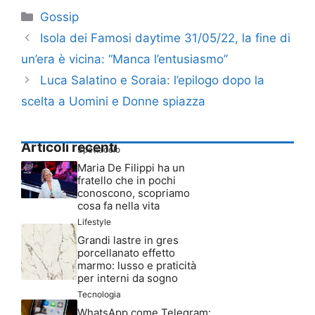
Categorie
Gossip
Isola dei Famosi daytime 31/05/22, la fine di
un’era è vicina: “Manca l’entusiasmo”
Luca Salatino e Soraia: l’epilogo dopo la
scelta a Uomini e Donne spiazza
Articoli recenti
Spettacolo
Maria De Filippi ha un
fratello che in pochi
conoscono, scopriamo
cosa fa nella vita
Lifestyle
Grandi lastre in gres
porcellanato effetto
marmo: lusso e praticità
per interni da sogno
Tecnologia
WhatsApp come Telegram: