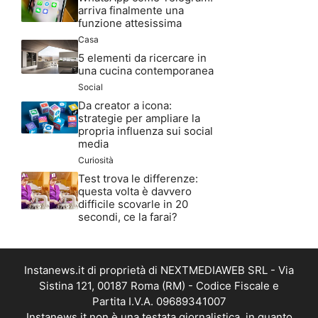
arriva finalmente una
funzione attesissima
Casa
5 elementi da ricercare in
una cucina contemporanea
Social
Da creator a icona:
strategie per ampliare la
propria influenza sui social
media
Curiosità
Test trova le differenze:
questa volta è davvero
difficile scovarle in 20
secondi, ce la farai?
Instanews.it di proprietà di NEXTMEDIAWEB SRL - Via
Sistina 121, 00187 Roma (RM) - Codice Fiscale e
Partita I.V.A. 09689341007
Instanews.it non è una testata giornalistica, in quanto