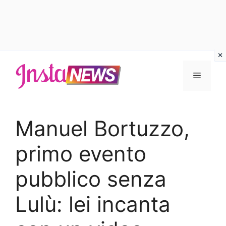
Vai
al
Menu
contenuto
Manuel Bortuzzo,
primo evento
pubblico senza
Lulù: lei incanta