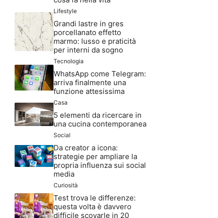
Lifestyle
Grandi lastre in gres
porcellanato effetto
marmo: lusso e praticità
per interni da sogno
Tecnologia
WhatsApp come Telegram:
arriva finalmente una
funzione attesissima
Casa
5 elementi da ricercare in
una cucina contemporanea
Social
Da creator a icona:
strategie per ampliare la
propria influenza sui social
media
Curiosità
Test trova le differenze:
questa volta è davvero
difficile scovarle in 20