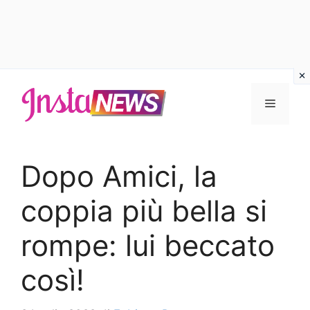
Vai
al
Menu
contenuto
Dopo Amici, la
coppia più bella si
rompe: lui beccato
così!