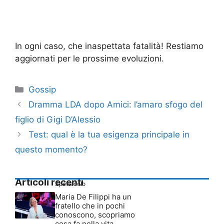
In ogni caso, che inaspettata fatalità! Restiamo
aggiornati per le prossime evoluzioni.
Categorie
Gossip
Dramma LDA dopo Amici: l’amaro sfogo del
figlio di Gigi D’Alessio
Test: qual è la tua esigenza principale in
questo momento?
Articoli recenti
Spettacolo
Maria De Filippi ha un
fratello che in pochi
conoscono, scopriamo
cosa fa nella vita