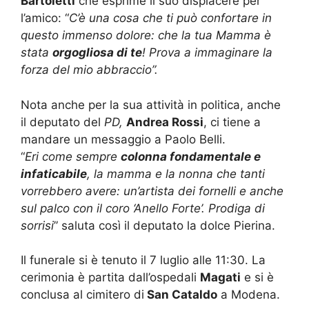
Bartoletti
che esprime il suo dispiacere per
l’amico: “
C’è una cosa che ti può confortare in
questo immenso dolore: che la tua Mamma è
stata
orgogliosa di te
! Prova a immaginare la
forza del mio abbraccio”.
Nota anche per la sua attività in politica, anche
il deputato del
PD,
Andrea Rossi
, ci tiene a
mandare un messaggio a Paolo Belli.
“
Eri come sempre
colonna fondamentale e
infaticabile
, la mamma e la nonna che tanti
vorrebbero avere: un’artista dei fornelli e anche
sul palco con il coro ‘Anello Forte’. Prodiga di
sorrisi
” saluta così il deputato la dolce Pierina.
Il funerale si è tenuto il 7 luglio alle 11:30. La
cerimonia è partita dall’ospedali
Magati
e si è
conclusa al cimitero di
San Cataldo
a Modena.