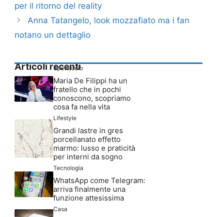
per il ritorno del reality
Anna Tatangelo, look mozzafiato ma i fan
notano un dettaglio
Articoli recenti
Spettacolo
Maria De Filippi ha un
fratello che in pochi
conoscono, scopriamo
cosa fa nella vita
Lifestyle
Grandi lastre in gres
porcellanato effetto
marmo: lusso e praticità
per interni da sogno
Tecnologia
WhatsApp come Telegram:
arriva finalmente una
funzione attesissima
Casa