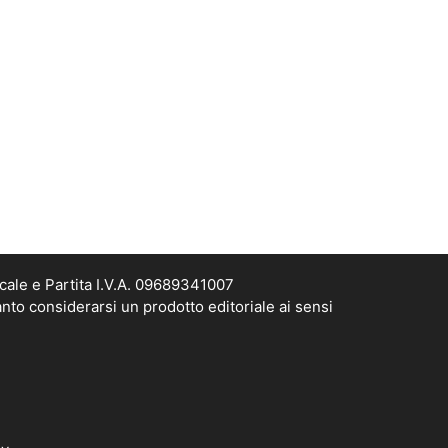
cale e Partita I.V.A. 09689341007
nto considerarsi un prodotto editoriale ai sensi