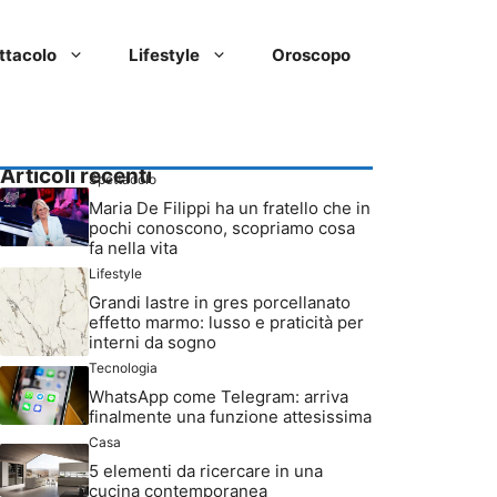
ttacolo
Lifestyle
Oroscopo
Articoli recenti
Spettacolo
Maria De Filippi ha un fratello che in
pochi conoscono, scopriamo cosa
fa nella vita
Lifestyle
Grandi lastre in gres porcellanato
effetto marmo: lusso e praticità per
interni da sogno
Tecnologia
WhatsApp come Telegram: arriva
finalmente una funzione attesissima
Casa
5 elementi da ricercare in una
cucina contemporanea