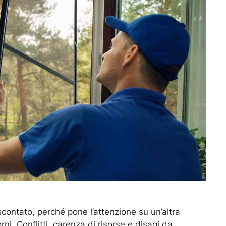
scontato, perché pone l’attenzione su un’altra
rni. Conflitti, carenza di risorse e disagi da