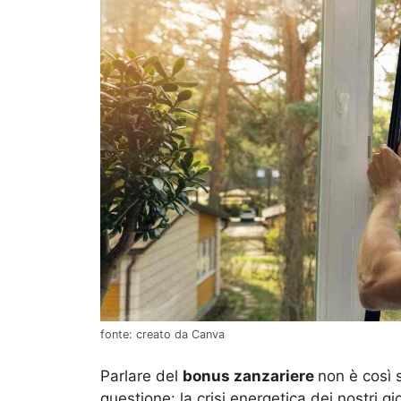
fonte: creato da Canva
Parlare del
bonus zanzariere
non è così 
questione: la crisi energetica dei nostri gio