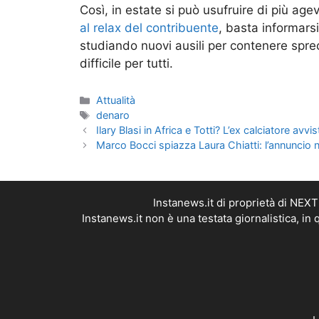
Così, in estate si può usufruire di più ag
al relax del contribuente
, basta informarsi
studiando nuovi ausili per contenere spre
difficile per tutti.
Categorie
Attualità
Tag
denaro
Ilary Blasi in Africa e Totti? L’ex calciatore avvi
Marco Bocci spiazza Laura Chiatti: l’annuncio
Instanews.it di proprietà di NEX
Instanews.it non è una testata giornalistica, i