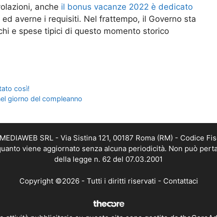
evolazioni, anche
il bonus vacanze 2022 è dedicato
 ed averne i requisiti. Nel frattempo, il Governo sta
chi e spese tipici di questo momento storico
stato così!
 nel giorno del compleanno
TMEDIAWEB SRL - Via Sistina 121, 00187 Roma (RM) - Codice Fis
n quanto viene aggiornato senza alcuna periodicità. Non può perta
della legge n. 62 del 07.03.2001
Copyright ©2026 - Tutti i diritti riservati -
Contattaci