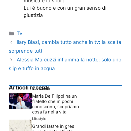
musica e lo sport.
Lui è buono e con un gran senso di
giustizia
Categorie
Tv
Ilary Blasi, cambia tutto anche in tv: la scelta
sorprende tutti
Alessia Marcuzzi infiamma la notte: solo uno
slip e tuffo in acqua
Articoli recenti
Spettacolo
Maria De Filippi ha un
fratello che in pochi
conoscono, scopriamo
cosa fa nella vita
Lifestyle
Grandi lastre in gres