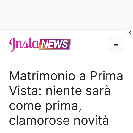
Vai
al
Menu
contenuto
Matrimonio a Prima
Vista: niente sarà
come prima,
clamorose novità