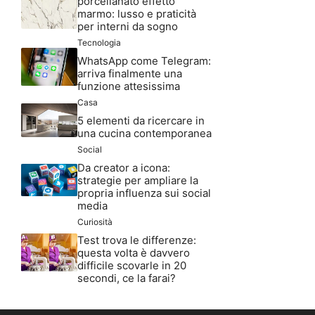
porcellanato effetto
marmo: lusso e praticità
per interni da sogno
Tecnologia
WhatsApp come Telegram:
arriva finalmente una
funzione attesissima
Casa
5 elementi da ricercare in
una cucina contemporanea
Social
Da creator a icona:
strategie per ampliare la
propria influenza sui social
media
Curiosità
Test trova le differenze:
questa volta è davvero
difficile scovarle in 20
secondi, ce la farai?