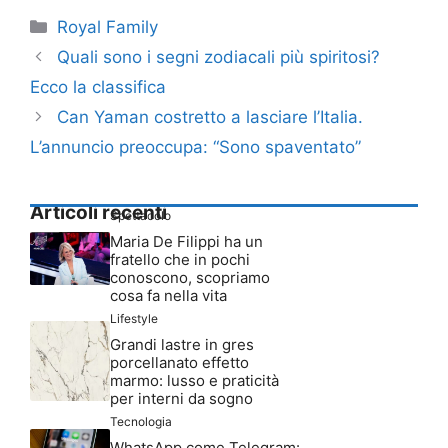
Categorie
Royal Family
Quali sono i segni zodiacali più spiritosi?
Ecco la classifica
Can Yaman costretto a lasciare l’Italia.
L’annuncio preoccupa: “Sono spaventato”
Articoli recenti
Spettacolo
Maria De Filippi ha un
fratello che in pochi
conoscono, scopriamo
cosa fa nella vita
Lifestyle
Grandi lastre in gres
porcellanato effetto
marmo: lusso e praticità
per interni da sogno
Tecnologia
WhatsApp come Telegram: