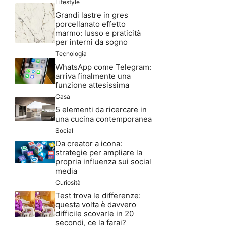
Lifestyle
Grandi lastre in gres
porcellanato effetto
marmo: lusso e praticità
per interni da sogno
Tecnologia
WhatsApp come Telegram:
arriva finalmente una
funzione attesissima
Casa
5 elementi da ricercare in
una cucina contemporanea
Social
Da creator a icona:
strategie per ampliare la
propria influenza sui social
media
Curiosità
Test trova le differenze:
questa volta è davvero
difficile scovarle in 20
secondi, ce la farai?