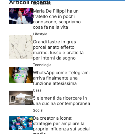
Articoli recenti
Spettacolo
Maria De Filippi ha un
fratello che in pochi
conoscono, scopriamo
cosa fa nella vita
Lifestyle
Grandi lastre in gres
porcellanato effetto
marmo: lusso e praticità
per interni da sogno
Tecnologia
WhatsApp come Telegram:
arriva finalmente una
funzione attesissima
Casa
5 elementi da ricercare in
una cucina contemporanea
Social
Da creator a icona:
strategie per ampliare la
propria influenza sui social