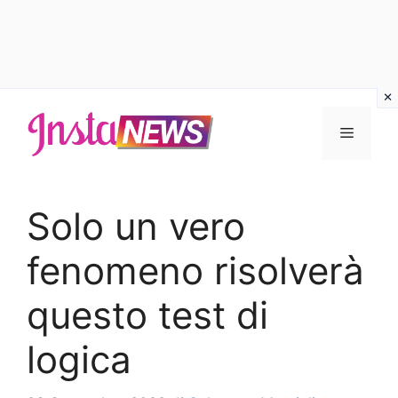
Vai
al
Menu
contenuto
Solo un vero
fenomeno risolverà
questo test di
logica