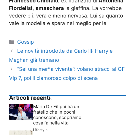
Francesco Chiofalo
, ex fidanzato di
Antonella
Fiordelisi
,
smaschera
la gieffina. La vorrebbe
vedere più vera e meno nervosa. Lui sa quanto
vale la modella e spera nel meglio per lei
Categorie
Gossip
Le novità introdotte da Carlo III: Harry e
Meghan già tremano
“Sei una mer*a vivente”: volano stracci al GF
Vip 7, poi il clamoroso colpo di scena
Articoli recenti
Spettacolo
Maria De Filippi ha un
fratello che in pochi
conoscono, scopriamo
cosa fa nella vita
Lifestyle