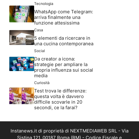
Tecnologia
WhatsApp come Telegram:
arriva finalmente una
funzione attesissima
Casa
5 elementi da ricercare in
una cucina contemporanea
Social
Da creator a icona:
strategie per ampliare la
propria influenza sui social
media
Curiosità
Test trova le differenze:
questa volta è davvero
difficile scovarle in 20
secondi, ce la farai?
Instanews.it di proprietà di NEXTMEDIAWEB SRL - Via
Sistina 121, 00187 Roma (RM) - Codice Fiscale e