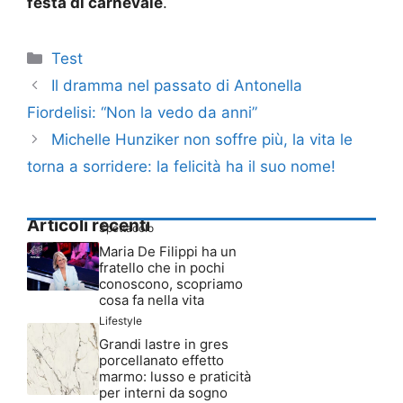
festa di carnevale
.
Categorie
Test
Il dramma nel passato di Antonella
Fiordelisi: “Non la vedo da anni”
Michelle Hunziker non soffre più, la vita le
torna a sorridere: la felicità ha il suo nome!
Articoli recenti
Spettacolo
Maria De Filippi ha un
fratello che in pochi
conoscono, scopriamo
cosa fa nella vita
Lifestyle
Grandi lastre in gres
porcellanato effetto
marmo: lusso e praticità
per interni da sogno