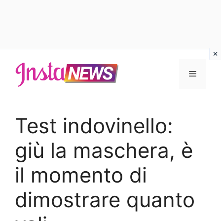
Vai
al
Menu
contenuto
Test indovinello:
giù la maschera, è
il momento di
dimostrare quanto