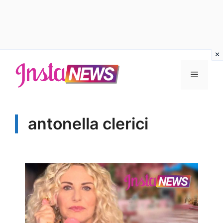
Vai
al
Menu
contenuto
antonella clerici