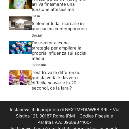
arriva finalmente una
funzione attesissima
Casa
5 elementi da ricercare in
una cucina contemporanea
Social
Da creator a icona:
strategie per ampliare la
propria influenza sui social
media
Curiosità
Test trova le differenze:
questa volta è davvero
difficile scovarle in 20
secondi, ce la farai?
Instanews.it di proprietà di NEXTMEDIAWEB SRL - Via
Sistina 121, 00187 Roma (RM) - Codice Fiscale e
Partita I.V.A. 09689341007
Instanews.it non è una testata giornalistica, in quanto