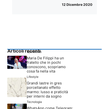
12 Dicembre 2020
Articoli recenti
Spettacolo
Maria De Filippi ha un
fratello che in pochi
conoscono, scopriamo
cosa fa nella vita
Lifestyle
Grandi lastre in gres
porcellanato effetto
marmo: lusso e praticità
per interni da sogno
Tecnologia
WhatsApp come Telegram: